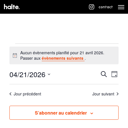
Skip
Men
halte.
contact
to
main
content
Évènements
Aucun évènements planifié pour 21 avril 2026.
for
Notice
Passer aux
évènements suivants
.
21
04/21/2026
Navi
Recherche
Recherc
Jour
avril
de
Sélectionnez
et
vues
2026
une
Jour précédent
Jour suivant
navigati
Évè
date.
de
S’abonner au calendrier
vues
Évènem