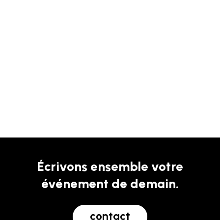
Écrivons ensemble votre
événement de demain.
c
o
n
t
a
c
t