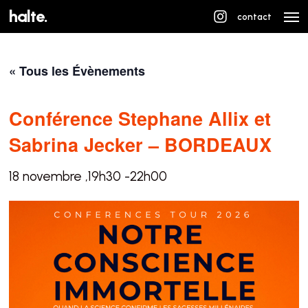
Skip
Men
halte.
contact
to
main
« Tous les Évènements
content
Conférence Stephane Allix et
Sabrina Jecker – BORDEAUX
18 novembre ,19h30
-
22h00